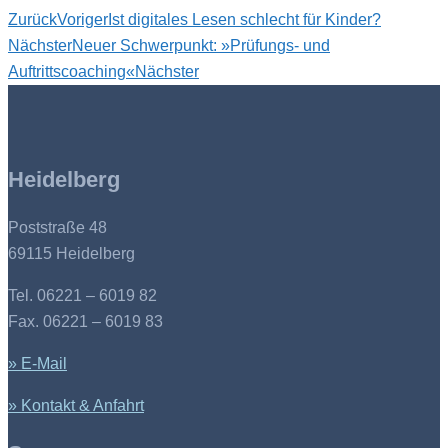
Zurück
Voriger
Ist digitales Lesen schlecht für Kinder?
Nächster
Neuer Schwerpunkt: »Prüfungs- und
Auftrittscoaching«
Nächster
Heidelberg
Poststraße 48
69115 Heidelberg
Tel. 06221 – 6019 82
Fax. 06221 – 6019 83
» E-Mail
» Kontakt & Anfahrt