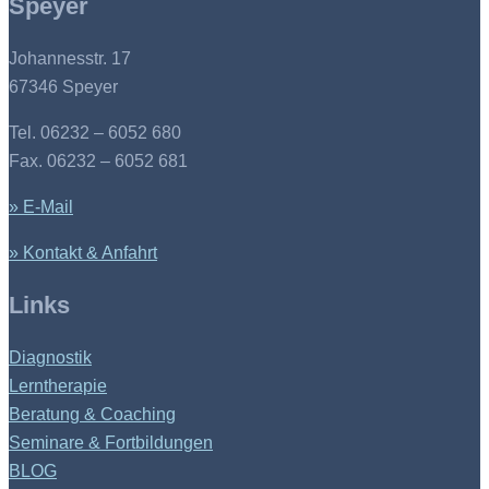
Speyer
Johannesstr. 17
67346 Speyer
Tel. 06232 – 6052 680
Fax. 06232 – 6052 681
» E-Mail
» Kontakt & Anfahrt
Links
Diagnostik
Lerntherapie
Beratung & Coaching
Seminare & Fortbildungen
BLOG