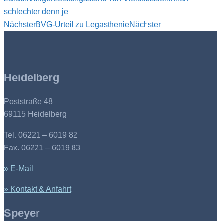
schlechter denn je
Nächster
BVG-Urteil zu Legasthenie
Nächster
Heidelberg
Poststraße 48
69115 Heidelberg
Tel. 06221 – 6019 82
Fax. 06221 – 6019 83
» E-Mail
» Kontakt & Anfahrt
Speyer