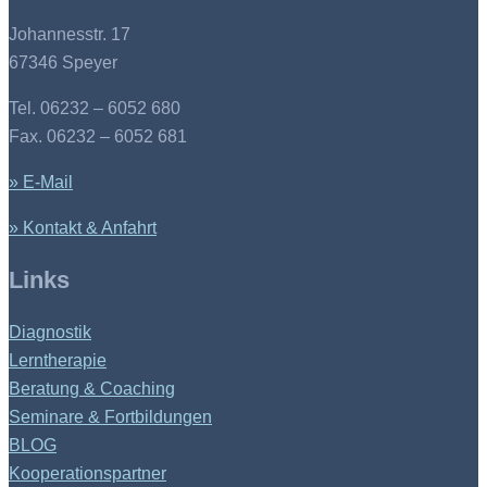
Johannesstr. 17
67346 Speyer
Tel. 06232 – 6052 680
Fax. 06232 – 6052 681
» E-Mail
» Kontakt & Anfahrt
Links
Diagnostik
Lerntherapie
Beratung & Coaching
Seminare & Fortbildungen
BLOG
Kooperationspartner